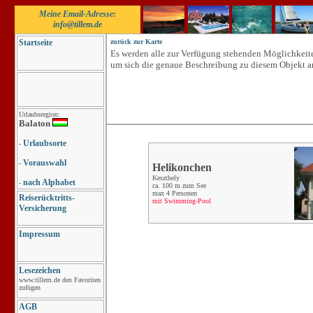
Meine Email-Adresse:
info@tillem.de
Startseite
zurück zur Karte
Es werden alle zur Verfügung stehenden Möglichkeit
um sich die genaue Beschreibung zu diesem Objekt 
Urlaubsregion:
Balaton
Urlaubsorte
-
Vorauswahl
-
Helikonchen
Keszthely
nach Alphabet
-
ca. 100 m zum See
max 4 Personen
Reiserücktritts-
mit Swimming-Pool
Versicherung
Impressum
Lesezeichen
www.tillem.de den Favoriten
zufügen
AGB