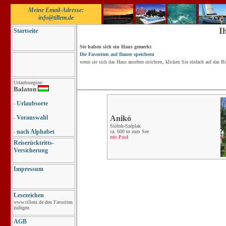
Meine Email-Adresse:
info@tillem.de
I
Startseite
Sie haben sich ein Haus gemerkt
Die Favoriten auf Dauer speichern
wenn sie sich das Haus ansehen möchten, klicken Sie einfach auf das Bi
Urlaubsregion:
Balaton
Urlaubsorte
-
Vorauswahl
Anikó
-
Siófok-Széplak
nach Alphabet
ca. 600 m zum See
-
mit Pool
Reiserücktritts-
Versicherung
Impressum
Lesezeichen
www.tillem.de den Favoriten
zufügen
AGB