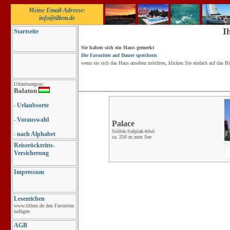
Meine Email-Adresse:
info@tillem.de
I
Startseite
Sie haben sich ein Haus gemerkt
Die Favoriten auf Dauer speichern
wenn sie sich das Haus ansehen möchten, klicken Sie einfach auf das Bi
Urlaubsregion:
Balaton
Urlaubsorte
-
Vorauswahl
-
Palace
Siófok-Széplak-felsö
nach Alphabet
-
ca. 250 m zum See
Reiserücktritts-
Versicherung
Impressum
Lesezeichen
www.tillem.de den Favoriten
zufügen
AGB