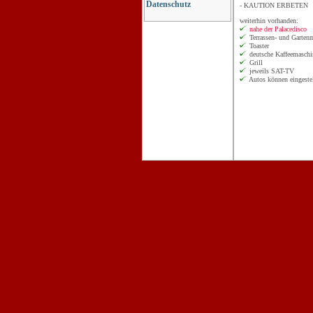
Datenschutz
- KAUTION ERBETEN
weiterhin vorhanden:
nahe der Palacedisco
Terrassen- und Garten
Toaster
deutsche Kaffeemaschi
Grill
jeweils SAT-TV
Autos können eingeste