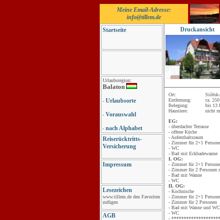
Meine Email-Adresse:
info@tillem.de
Druckansicht
Startseite
Urlaubsregion:
Balaton
Ort:
Siófok-
Urlaubsorte
Entfernung:
ca. 25
-
Belegung:
bis 13
Haustiere:
nicht 
Vorauswahl
-
EG:
- überdachte Terrasse
nach Alphabet
-
- offene Küche
- Aufenthaltsraum
Reiserücktritts-
- Zimmer für 2+1 Person
Versicherung
- WC
- Bad mit Eckbadewanne
I. OG:
Impressum
- Zimmer für 2+1 Person
- Zimmer für 2 Personen 
- Bad mit Wanne
- WC
II. OG:
Lesezeichen
- Kochnische
www.tillem.de den Favoriten
- Zimmer für 2+1 Person
zufügen
- Zimmer für 2 Personen
- Bad mit Wanne und W
- WC
AGB
- *******************