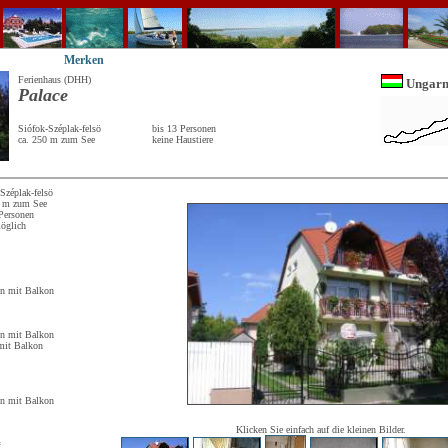
Merken
Ferienhaus (DHH)
Ungar
Palace
Siófok-Széplak-felsö
bis 13 Personen
ca. 250 m zum See
keine Haustiere
Széplak-felsö
0 m zum See
 Personen
möglich
en mit Balkon
en mit Balkon
mit Balkon
en mit Balkon
C
Klicken Sie einfach auf die kleinen Bilder.
*