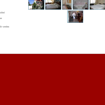
möbel
ne
llt werden